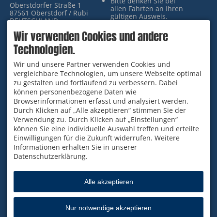
Bitte denken Sie bei
Oberstdorfer Straße 1
allen Fahrten an Ihren
87561 Oberstdorf / Rubi
gültigen Ausweis.
DEUTSCHLAND
Das Mitnehmen von
Tel.
+49 8322 3620
Hunden ist aus
Wir verwenden Cookies und andere
info@probst-reisen.de
Rücksichtnahme auf
Technologien.
andere Fahrgäste nicht
möglich.
Wir und unsere Partner verwenden Cookies und
UNSERE BUSSE
URLAUB IN OBERSTDORF
vergleichbare Technologien, um unsere Webseite optimal
IM ALLGÄU
zu gestalten und fortlaufend zu verbessern. Dabei
sicher und komfortabel
Haus am Gaisalpbach:
49 Sitzplätze mit
können personenbezogene Daten wie
Gemütliche
verstellbarer Rück- und
Browserinformationen erfasst und analysiert werden.
Ferienwohnung für zwei
Armlehne, Fußstützen,
Durch Klicken auf „Alle akzeptieren“ stimmen Sie der
Personen.
Leselampen,
RUBEN 15
Verwendung zu. Durch Klicken auf „Einstellungen“
Klapptische und USB-
Ferienwohnungen:
Perfekt
können Sie eine individuelle Auswahl treffen und erteilte
Anschluss
für Familien oder einen
Einwilligungen für die Zukunft widerrufen. Weitere
Klimaanlage
gemeinsamen Urlaub mit
Toilette
Informationen erhalten Sie in unserer
Freunden.
Bordküche und -
Datenschutzerklärung.
kühlschrank
Panoramafenster
Nichtraucherbusse
Alle akzeptieren
Facebook
Instagram
Nur notwendige akzeptieren