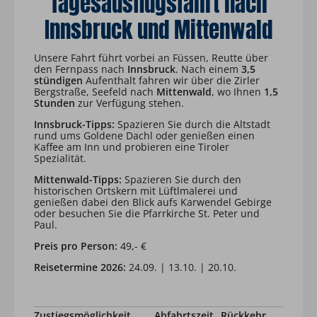
Tagesausflugsfahrt nach
Innsbruck und Mittenwald
Unsere Fahrt führt vorbei an Füssen, Reutte über
den Fernpass nach
Innsbruck
. Nach einem
3,5
stündigen
Aufenthalt fahren wir über die Zirler
Bergstraße, Seefeld nach
Mittenwald
, wo Ihnen
1,5
Stunden
zur Verfügung stehen.
Innsbruck-Tipps:
Spazieren Sie durch die Altstadt
rund ums Goldene Dachl oder genießen einen
Kaffee am Inn und probieren eine Tiroler
Spezialität.
Mittenwald-Tipps:
Spazieren Sie durch den
historischen Ortskern mit Lüftlmalerei und
genießen dabei den Blick aufs Karwendel Gebirge
oder besuchen Sie die Pfarrkirche St. Peter und
Paul.
Preis pro Person:
49,- €
Reisetermine 2026:
24.09. | 13.10. | 20.10.
Zustiegsmöglichkeit
Abfahrtszeit
Rückkehr