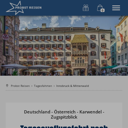
0
×
Warenkorb ist leer
FIRST CLASS REISEN
Willkommen
Tagesfahrten
Busanmietung
Über uns
Jobs
Tel.
+49 8322 3620
Probst Reisen
›
Tagesfahrten
›
Innsbruck & Mittenwald
Deutschland - Österreich - Karwendel -
Zugspitzblick