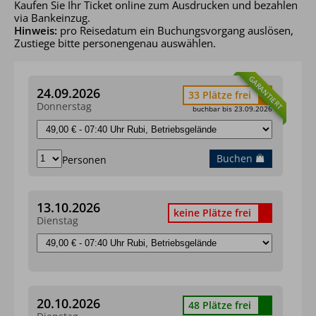
zusätzlich Montag und
13:30 - 16:30 Uhr
Kaufen Sie Ihr Ticket online zum Ausdrucken und bezahlen
Donnerstag
Bezahlmöglichkeit:
via Bankeinzug.
Hinweis:
pro Reisedatum ein Buchungsvorgang auslösen,
Montag - Freitag
09:00 - 17:00 Uhr
Zustiege bitte personengenau auswählen.
Bezahlmöglichkeit:
Samstag
10:00 - 12:00 Uhr
GARANTIERT
24.09.2026
33 Plätze frei
Bezahlmöglichkeit:
Donnerstag
buchbar bis 23.09.2026
Buchen
Personen
13.10.2026
keine Plätze frei
Dienstag
20.10.2026
48 Plätze frei