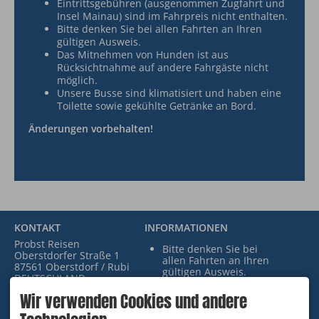
Eintrittsgebühren (ausgenommen Zugfahrt und
Insel Mainau) sind im Fahrpreis nicht enthalten.
Bitte denken Sie bei allen Fahrten an Ihren
gültigen Ausweis.
Das Mitnehmen von Hunden ist aus
Rücksichtnahme auf andere Fahrgäste nicht
möglich.
Unsere Busse sind klimatisiert und haben eine
Toilette sowie gekühlte Getränke an Bord.
Änderungen vorbehalten!
KONTAKT
INFORMATIONEN
Probst Reisen
Bitte denken Sie bei
Oberstdorfer Straße 1
allen Fahrten an Ihren
87561 Oberstdorf / Rubi
gültigen Ausweis.
DEUTSCHLAND
Das Mitnehmen von
Tel.
+49 8322 3620
Hunden ist aus
Wir verwenden Cookies und andere
info@probst-reisen.de
Rücksichtnahme auf
andere Fahrgäste nicht