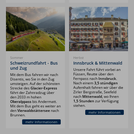
Sommer
Herbst
Schweizrundfahrt - Bus
Innsbruck & Mittenwald
und Zug
Unsere Fahrt führt vorbei an
Füssen, Reutte über den
Mit dem Bus fahren wir nach
Fernpass nach
Innsbruck
.
Disentis, wo Sie in den Zug
Nach einem
3,5 stündigen
umsteigen. Auf der schönsten
Aufenthalt fahren wir über die
Strecke des
Glacier-Express
Zirler Bergstraße, Seefeld
fährt der Zahnradzug über
nach
Mittenwald
, wo Ihnen
den 2033 m hohen
1,5 Stunden
zur Verfügung
Oberalppass
bis Andermatt.
stehen.
Mit dem Bus geht es weiter an
den
Vierwaldstättersee
nach
mehr Informationen
Brunnen.
mehr Informationen