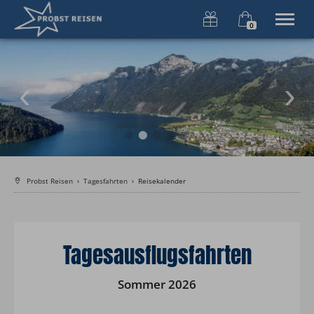
0
×
Warenkorb ist leer
FIRST CLASS REISEN
Willkommen
Tagesfahrten
Busanmietung
Über uns
Jobs
Probst Reisen
›
Tagesfahrten
›
Reisekalender
Tel.
+49 8322 3620
Tagesausflugsfahrten
Sommer 2026